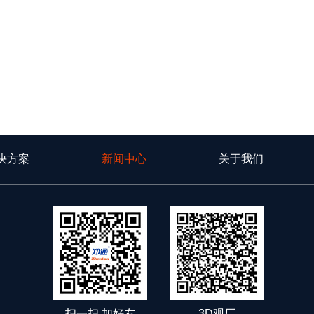
决方案
新闻中心
关于我们
扫一扫 加好友
3D观厂