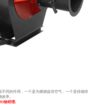
着不同的作用，一个是为燃烧提供空气，一个是排烟排
烧效率。
093徐经理.