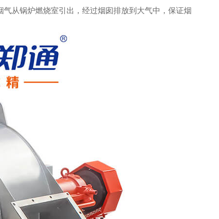
烟气从锅炉燃烧室引出，经过烟囱排放到大气中，保证烟