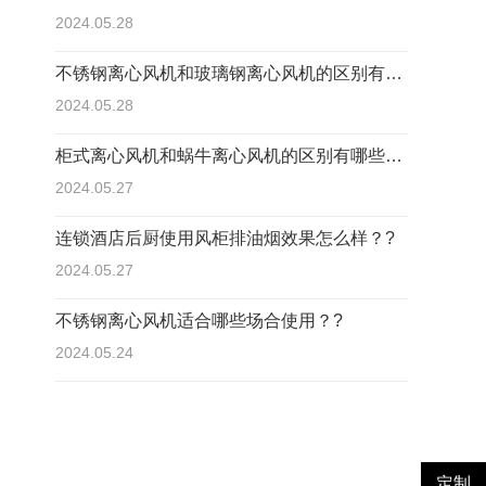
2024.05.28
不锈钢离心风机和玻璃钢离心风机的区别有哪些??
2024.05.28
柜式离心风机和蜗牛离心风机的区别有哪些？?
2024.05.27
连锁酒店后厨使用风柜排油烟效果怎么样？?
2024.05.27
不锈钢离心风机适合哪些场合使用？?
2024.05.24
定制