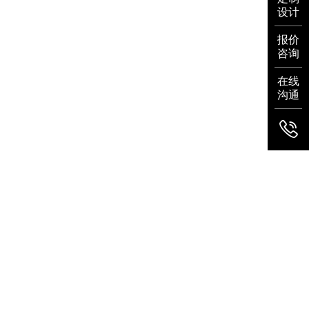
设计
报价
咨询
在线
沟通