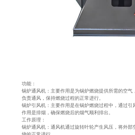
功能：
锅炉通风机：主要作用是为锅炉燃烧提供所需的空气
负责通风，保持燃烧过程的正常进行。
锅炉引风机：主要作用是在锅炉燃烧过程中，通过引
作用是排烟，确保燃烧后的烟气顺利排出。
工作原理：
锅炉通风机：通风机通过旋转叶轮产生风压，将外部
烧的正常进行。