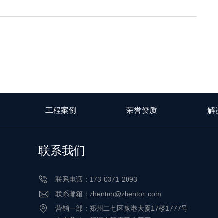
工程案例
荣誉资质
解
联系我们
联系电话：173-0371-2093
联系邮箱：zhenton@zhenton.com
营销一部：郑州二七区豫港大厦17楼1777号