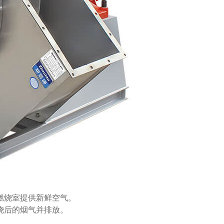
燃烧室提供新鲜空气。
烧后的烟气并排放。