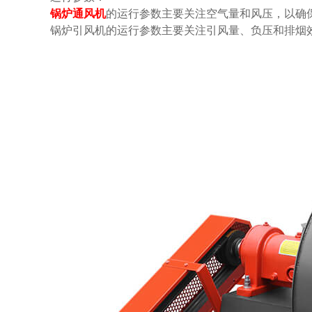
锅炉通风机
的运行参数主要关注空气量和风压，以确
锅炉引风机的运行参数主要关注引风量、负压和排烟