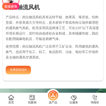
岗位轴流风机
解决方案
产品特点：岗位轴流风机具有运转平稳、效果高、噪音低、结构
新闻中心
坚固、外形美观大方等特点，是木材烘干窑或有粉尘场所最理想
的通风换气风机。机壳采用高温烤漆工艺，可在120°以下高湿度
环境长期运行，其叶轮由低镁铝合金制成，具有隔爆性能，因此
关于我们
在配用隔爆电机后，可输送易燃气体。
使用范围：岗位轴流风机广泛应用于工矿企业、民用建筑的通风
换气，也应用于化工、轻工、食品医药、冶金、电站等工作场所
及仓储的通风空调系统。
免费获取报价
综合官网
雾炮机官网
1688店铺
阿里国际站
首页
找案例
选产品
比服务
询报价