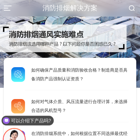
消防排烟解决方案
173-0371-2093
如何确保产品质量和消防验收合格？制造商是否具
首 页
备消防产品强制认证资质？
产品中心
如何对气体介质、风压流量进行合理计算，来选择
服务支持
合适的风机型号？
工程案例
可以介绍下产品吗?
在消防排烟系统中，如何根据位置不同选择最优经
荣誉资质