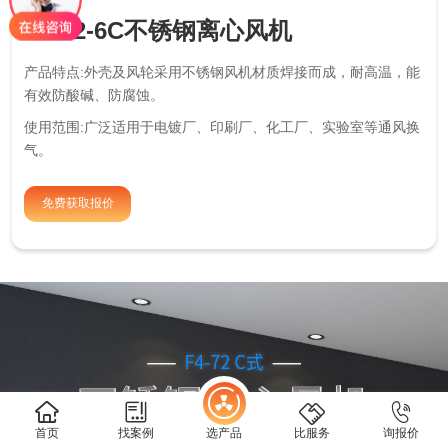
F4-72-6C不锈钢离心风机
解决方案
产品特点:外壳及风轮采用不锈钢风机材质焊接而成，耐高温，能
新闻中心
有效防酸碱、防腐蚀。
使用范围:广泛适用于电镀厂、印刷厂、化工厂、实验室等通风换
关于我们
气。
免费获取报价
综合官网
雾炮机官网
1688店铺
阿里国际站
首页
找案例
选产品
比服务
询报价