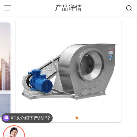
产品详情
173-0371-2093
首 页
产品中心
服务支持
工程案例
可以介绍下产品吗?
荣誉资质