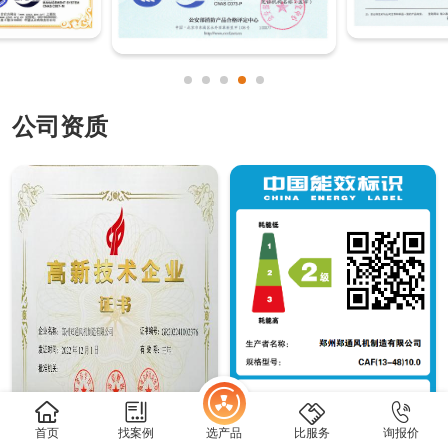
解决方案
新闻中心
公司资质
关于我们
综合官网
雾炮机官网
1688店铺
阿里国际站
首页
找案例
选产品
比服务
询报价