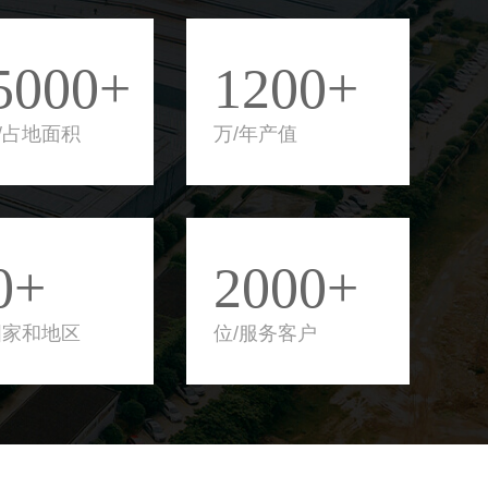
5000+
1200+
/占地面积
万/年产值
0+
2000+
国家和地区
位/服务客户