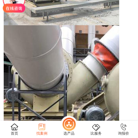
解决方案
新闻中心
关于我们
综合官网
雾炮机官网
1688店铺
阿里国际站
首页
找案例
选产品
比服务
询报价