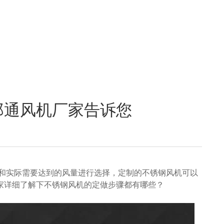
郑通风机厂家告诉您
和实际需要达到的风量进行选择，定制的不锈钢风机可以
家详细了解下不锈钢风机的定做步骤都有哪些？