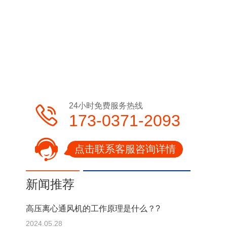
24小时免费服务热线
173-0371-2093
点击联系客服咨询详情
新闻推荐
高压离心通风机的工作原理是什么？?
2024.05.28