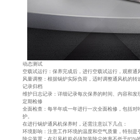
动态测试
空载试运行：保养完成后，进行空载试运行，观察通
风量调整：根据锅炉实际负荷，适时调整通风机的转
记录归档
维护日志记录：详细记录每次保养的时间、内容和发
定期检修
全面检查：每半年或一年进行一次全面检修，包括对
护。
在进行锅炉通风机保养时，还需注意以下几点：
环境影响：注意工作环境的温度和空气质量，特别是
除尘装置：在引风机前必须加装除尘效率不低于
85