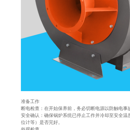
准备工作
断电检查：在开始保养前，务必切断电源以防触电事
安全确认：确保锅炉系统已停止工作并冷却至安全温
位计等）是否完好。
外观检查