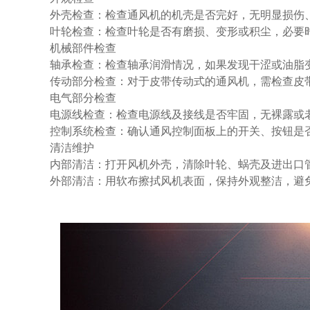
外壳检查：检查通风机的机壳是否完好，无明显损伤
叶轮检查：检查叶轮是否有磨损、变形或积尘，必要
机械部件检查
轴承检查：检查轴承润滑情况，如果发现干涩或油脂
传动部分检查：对于皮带传动式的通风机，需检查皮
电气部分检查
电源线检查：检查电源线及接线是否牢固，无裸露或
控制系统检查：确认通风控制面板上的开关、按钮是
清洁维护
内部清洁：打开风机外壳，清除叶轮、蜗壳及进出口
外部清洁：用软布擦拭风机表面，保持外观整洁，避