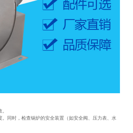
故。
度。同时，检查锅炉的安全装置（如安全阀、压力表、水