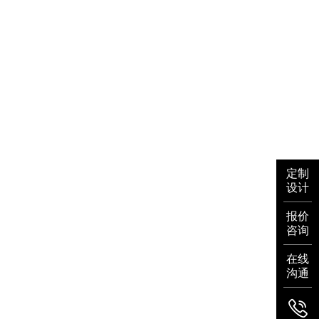
定制
设计
报价
咨询
在线
沟通